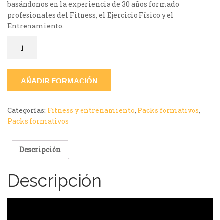
basándonos en la experiencia de 30 años formado
profesionales del Fitness, el Ejercicio Físico y el
Entrenamiento.
Pack
Online:
Entrenador
Personal
AÑADIR FORMACIÓN
Nivel
I
+
Categorías:
Fitness y entrenamiento
,
Packs formativos
,
Entrenador
Packs formativos
Personal
Nivel
II
Descripción
+
Entrenador
Descripción
Personal
Especializado:
Prescripción
de