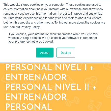
This website stores cookies on your computer. These cookies are used to
Search
BUSCAR
collect information about how you interact with our website and allow us to
for:
remember you. We use this information in order to improve and customize
your browsing experience and for analytics and metrics about our visitors
both on this website and other media. To find out more about the cookies we
use, see our Privacy Policy.
If you decline, your information won’t be tracked when you visit this
website. A single cookie will be used in your browser to remember
your preference not to be tracked.
PACK ONLINE:
Accept
Decline
ENTRENADOR
PERSONAL NIVEL I +
ENTRENADOR
PERSONAL NIVEL II +
ENTRENADOR
PERSONAL