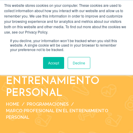
This website stores cookies on your computer. These cookies are used to
Search
BUSCAR
collect information about how you interact with our website and allow us to
for:
remember you. We use this information in order to improve and customize
your browsing experience and for analytics and metrics about our visitors
both on this website and other media. To find out more about the cookies we
use, see our Privacy Policy.
If you decline, your information won’t be tracked when you visit this
website. A single cookie will be used in your browser to remember
your preference not to be tracked.
MARCO PROFESIONAL
Accept
Decline
EN EL
ENTRENAMIENTO
PERSONAL
HOME
PROGRAMACIONES
MARCO PROFESIONAL EN EL ENTRENAMIENTO
PERSONAL