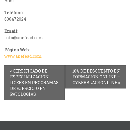
Anef
Teléfono:
636472024
Email:
info@anefead.com
Página Web:
www.anefead.com
Event
«
CERTIFICADO DE
10% DE DESCUENTO EN
Navigation
ESPECIALIZACIÓN
FORMACIÓN ONLINE –
IICEFS EN PROGRAMAS
CYBERBLACKONLINE
»
DE EJERCICIO EN
PATOLOGÍAS