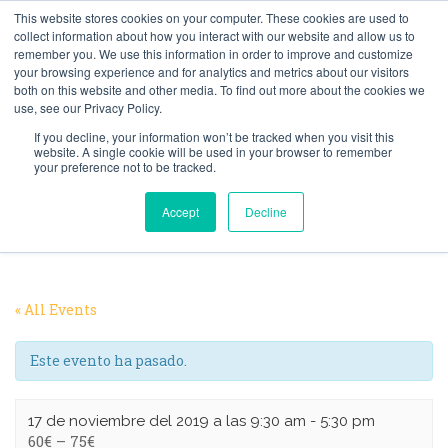
This website stores cookies on your computer. These cookies are used to
Search
BUSCAR
collect information about how you interact with our website and allow us to
for:
remember you. We use this information in order to improve and customize
your browsing experience and for analytics and metrics about our visitors
both on this website and other media. To find out more about the cookies we
use, see our Privacy Policy.
If you decline, your information won’t be tracked when you visit this
website. A single cookie will be used in your browser to remember
your preference not to be tracked.
HOME
EVENTOS
AQUANEF DAY ZARAGOZA 2019
Accept
Decline
« All Events
Este evento ha pasado.
17 de noviembre del 2019 a las 9:30 am
-
5:30 pm
60€ – 75€